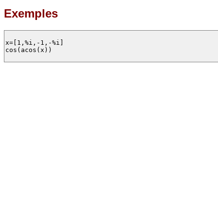
Exemples
x=[1,%i,-1,-%i]

cos(acos(x))
