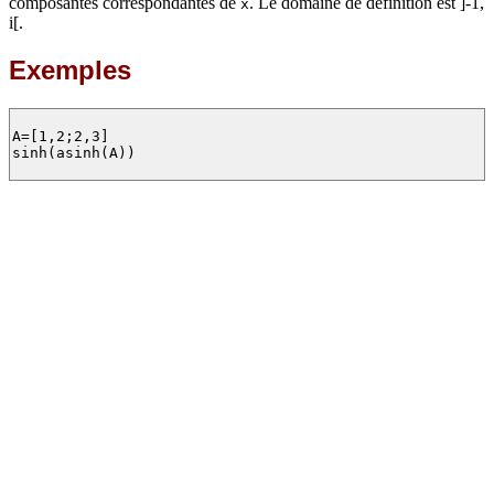
composantes correspondantes de
. Le domaine de définition est ]-1,
x
i[.
Exemples
A=[1,2;2,3]

sinh(asinh(A))
