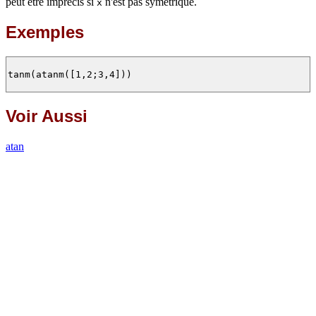
peut être imprécis si
n'est pas symétrique.
x
Exemples
tanm(atanm([1,2;3,4]))

Voir Aussi
atan