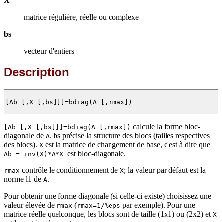
X
matrice régulière, réelle ou complexe
bs
vecteur d'entiers
Description
[Ab [,X [,bs]]]=bdiag(A [,rmax]) 

calcule la forme bloc-
[Ab [,X [,bs]]]=bdiag(A [,rmax])
diagonale de
. bs précise la structure des blocs (tailles respectives
A
des blocs).
est la matrice de changement de base, c'est à dire que
X
est bloc-diagonale.
Ab = inv(X)*A*X
contrôle le conditionnement de
; la valeur par défaut est la
rmax
X
norme l1 de
.
A
Pour obtenir une forme diagonale (si celle-ci existe) choisissez une
valeur élevée de
(
par exemple). Pour une
rmax
rmax=1/%eps
matrice réelle quelconque, les blocs sont de taille (1x1) ou (2x2) et
X