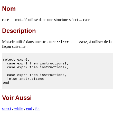
Nom
case — mot-clé utilisé dans une structure select ... case
Description
Mot-clé utilisé dans une structure
, à utiliser de la
select ... case
façon suivante :
select expr0,

  case expr1 then instructions1,

  case expr2 then instructions2,

  ...

  case exprn then instructions,

  [else instructions],

end

Voir Aussi
select
,
while
,
end
,
for