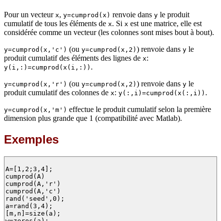
Pour un vecteur
,
renvoie dans
le produit
x
y=cumprod(x)
y
cumulatif de tous les éléments de
. Si
est une matrice, elle est
x
x
considérée comme un vecteur (les colonnes sont mises bout à bout).
(ou
) renvoie dans
le
y=cumprod(x,'c')
y=cumprod(x,2)
y
produit cumulatif des éléments des lignes de
:
x
.
y(i,:)=cumprod(x(i,:))
(ou
) renvoie dans
le
y=cumprod(x,'r')
y=cumprod(x,2)
y
produit cumulatif des colonnes de
:
.
x
y(:,i)=cumprod(x(:,i))
effectue le produit cumulatif selon la première
y=cumprod(x,'m')
dimension plus grande que 1 (compatibilité avec Matlab).
Exemples
A=[1,2;3,4];

cumprod(A)

cumprod(A,'r')

cumprod(A,'c')

rand('seed',0);

a=rand(3,4);

[m,n]=size(a);

w=zeros(a);
