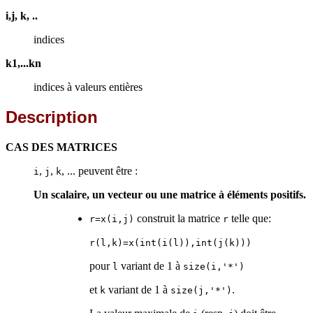
i,j, k, ..
indices
k1,...kn
indices à valeurs entières
Description
CAS DES MATRICES
,
,
, ... peuvent être :
i
j
k
Un scalaire, un vecteur ou une matrice à éléments positifs.
construit la matrice
telle que:
r=x(i,j)
r
r(l,k)=x(int(i(l)),int(j(k)))
pour
variant de 1 à
l
size(i,'*')
et
variant de 1 à
.
k
size(j,'*')