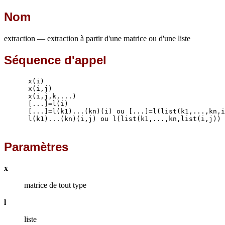
Nom
extraction — extraction à partir d'une matrice ou d'une liste
Séquence d'appel
      x(i)

      x(i,j)

      x(i,j,k,...)

      [...]=l(i)

      [...]=l(k1)...(kn)(i) ou [...]=l(list(k1,...,kn,i
      l(k1)...(kn)(i,j) ou l(list(k1,...,kn,list(i,j))

Paramètres
x
matrice de tout type
l
liste