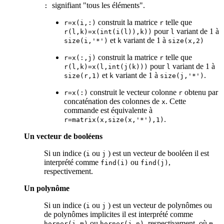
signifiant "tous les éléments".
:
construit la matrice
telle que
r=x(i,:)
r
pour
variant de 1 à
r(l,k)=x(int(i(l)),k))
l
et
variant de 1 à
size(i,'*')
k
size(x,2)
construit la matrice
telle que
r=x(:,j)
r
pour
variant de 1 à
r(l,k)=x(l,int(j(k)))
l
et
variant de 1 à
.
size(r,1)
k
size(j,'*')
construit le vecteur colonne
obtenu par
r=x(:)
r
concaténation des colonnes de
. Cette
x
commande est équivalente à
.
r=matrix(x,size(x,'*'),1)
Un vecteur de booléens
Si un indice (
ou
) est un vecteur de booléen il est
i
j
interprété comme
ou
,
find(i)
find(j)
respectivement.
Un polynôme
Si un indice (
ou
) est un vecteur de polynômes ou
i
j
de polynômes implicites il est interprété comme
ou
, respectivement, où
horner(i,m)
horner(j,n)
m