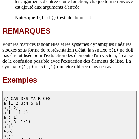
les arguments d'entrée d'une fonction, chaque terme renvoyé
est ajouté aux arguments d'entrée.
Notez que
est identique à
.
l(list())
l
REMARQUES
Pour les matrices rationnelles et les systèmes dynamiques linéaires
stockés sous forme de représentation d'état, la syntaxe
ne doit
x(i)
pas être utilisée pour l'extraction des éléments d'un vecteur, à cause
de la confusion possible avec l'extraction des éléments de liste. La
syntaxe
où
doit être utilisée dans ce cas.
x(1,j)
x(i,1)
Exemples
// CAS DES MATRICES

a=[1 2 3;4 5 6]

a(1,2)

a([1 1],2)

a(:,1)

a(:,3:-1:1)

a(1)

a(6)

a(:)
