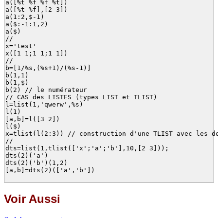
a([%t %f %f %t])

a([%t %f],[2 3])

a(1:2,$-1)

a($:-1:1,2)

a($)

//

x='test'

x([1 1;1 1;1 1])

//

b=[1/%s,(%s+1)/(%s-1)]

b(1,1)

b(1,$)

b(2) // le numérateur

// CAS des LISTES (types LIST et TLIST)

l=list(1,'qwerw',%s)

l(1)

[a,b]=l([3 2])

l($)

x=tlist(l(2:3)) // construction d'une TLIST avec les de
//

dts=list(1,tlist(['x';'a';'b'],10,[2 3]));

dts(2)('a')

dts(2)('b')(1,2)

[a,b]=dts(2)(['a','b'])

Voir Aussi