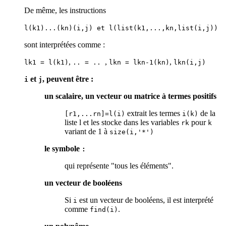
De même, les instructions
l(k1)...(kn)(i,j) et l(list(k1,...,kn,list(i,j))
sont interprétées comme :
,
,
,
lk1 = l(k1)
.. = ..
lkn = lkn-1(kn)
lkn(i,j)
et
, peuvent être :
i
j
un scalaire, un vecteur ou matrice à termes positifs
extrait les termes
de la
[r1,...rn]=l(i)
i(k)
liste l et les stocke dans les variables
pour
rk
k
variant de 1 à
size(i,'*')
le symbole
:
qui représente "tous les éléments".
un vecteur de booléens
Si
est un vecteur de booléens, il est interprété
i
comme
.
find(i)