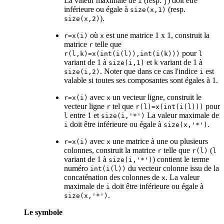
La valeur maximale de
(resp.
) doit être
i
j
inférieure ou égale à
(resp.
size(x,1)
).
size(x,2)
où
est une matrice 1 x 1, construit la
r=x(i)
x
matrice
telle que
r
pour
r(l,k)=x(int(i(l)),int(i(k)))
l
variant de 1 à
et
variant de 1 à
size(i,1)
k
. Noter que dans ce cas l'indice
est
size(i,2)
i
valable si toutes ses composantes sont égales à 1.
avec
un vecteur ligne, construit le
r=x(i)
x
vecteur ligne
tel que
pour
r
r(l)=x(int(i(l)))
entre 1 et
La valeur maximale de
l
size(i,'*')
doit être inférieure ou égale à
.
i
size(x,'*')
avec
une matrice à une ou plusieurs
r=x(i)
x
colonnes, construit la matrice
telle que
(
r
r(l)
l
variant de 1 à
) contient le terme
size(i,'*')
numéro
du vecteur colonne issu de la
int(i(l))
concaténation des colonnes de
. La valeur
x
maximale de
doit être inférieure ou égale à
i
.
size(x,'*')
Le symbole