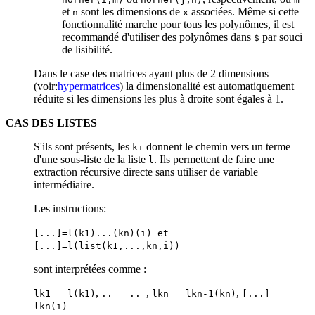
et
sont les dimensions de
associées. Même si cette
n
x
fonctionnalité marche pour tous les polynômes, il est
recommandé d'utiliser des polynômes dans
par souci
$
de lisibilité.
Dans le case des matrices ayant plus de 2 dimensions
(voir:
hypermatrices
) la dimensionalité est automatiquement
réduite si les dimensions les plus à droite sont égales à 1.
CAS DES LISTES
S'ils sont présents, les
donnent le chemin vers un terme
ki
d'une sous-liste de la liste
. Ils permettent de faire une
l
extraction récursive directe sans utiliser de variable
intermédiaire.
Les instructions:
[...]=l(k1)...(kn)(i) et
[...]=l(list(k1,...,kn,i))
sont interprétées comme :
,
,
,
lk1 = l(k1)
.. = ..
lkn = lkn-1(kn)
[...] =
lkn(i)