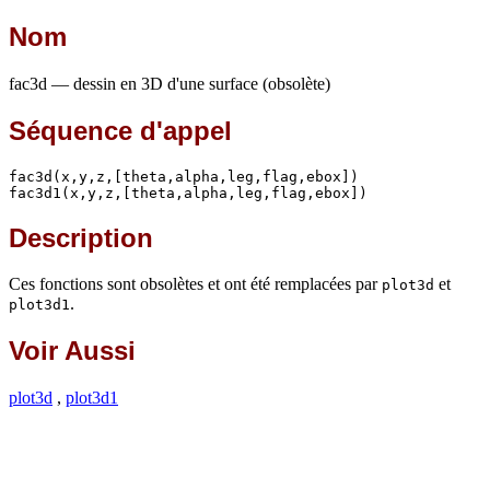
Nom
fac3d — dessin en 3D d'une surface (obsolète)
Séquence d'appel
fac3d(x,y,z,[theta,alpha,leg,flag,ebox])

fac3d1(x,y,z,[theta,alpha,leg,flag,ebox])
Description
Ces fonctions sont obsolètes et ont été remplacées par
et
plot3d
.
plot3d1
Voir Aussi
plot3d
,
plot3d1