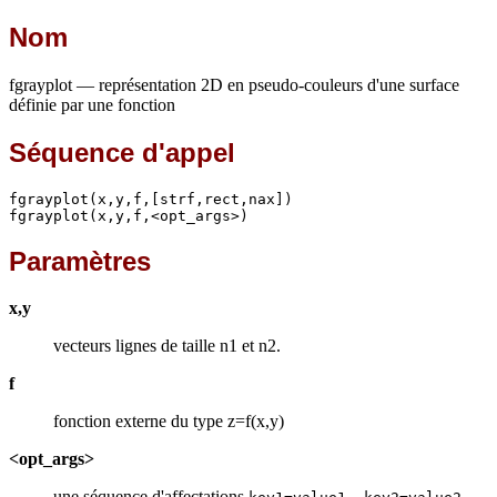
Nom
fgrayplot — représentation 2D en pseudo-couleurs d'une surface
définie par une fonction
Séquence d'appel
fgrayplot(x,y,f,[strf,rect,nax])

fgrayplot(x,y,f,<opt_args>)
Paramètres
x,y
vecteurs lignes de taille n1 et n2.
f
fonction externe du type z=f(x,y)
<opt_args>
une séquence d'affectations
,...