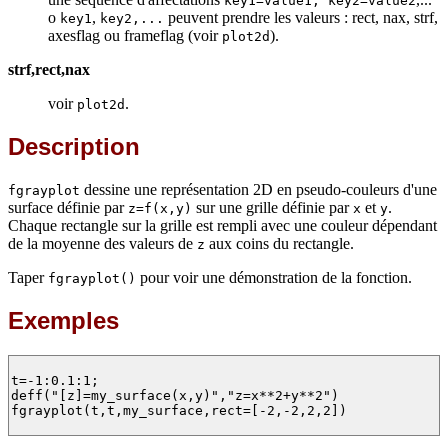
key1=value1, key2=value2
o
,
peuvent prendre les valeurs : rect, nax, strf,
key1
key2,...
axesflag ou frameflag (voir
).
plot2d
strf,rect,nax
voir
.
plot2d
Description
dessine une représentation 2D en pseudo-couleurs d'une
fgrayplot
surface définie par
sur une grille définie par
et
.
z=f(x,y)
x
y
Chaque rectangle sur la grille est rempli avec une couleur dépendant
de la moyenne des valeurs de
aux coins du rectangle.
z
Taper
pour voir une démonstration de la fonction.
fgrayplot()
Exemples
t=-1:0.1:1;

deff("[z]=my_surface(x,y)","z=x**2+y**2")

fgrayplot(t,t,my_surface,rect=[-2,-2,2,2])
