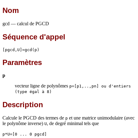
Nom
gcd — calcul de PGCD
Séquence d'appel
[pgcd,U]=gcd(p)
Paramètres
p
vecteur ligne de polynômes
p=[p1,..,pn] ou d'entiers
(type égal à 8)
Description
Calcule le PGCD des termes de
et une matrice unimodulaire (avec
p
le polynôme inverse)
, de degré minimal tels que
U
p*U=[0 ... 0 pgcd]