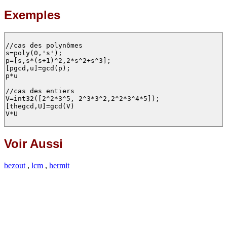
Exemples
//cas des polynômes

s=poly(0,'s');

p=[s,s*(s+1)^2,2*s^2+s^3];

[pgcd,u]=gcd(p);

p*u

//cas des entiers

V=int32([2^2*3^5, 2^3*3^2,2^2*3^4*5]);

[thegcd,U]=gcd(V)

V*U

Voir Aussi
bezout
,
lcm
,
hermit