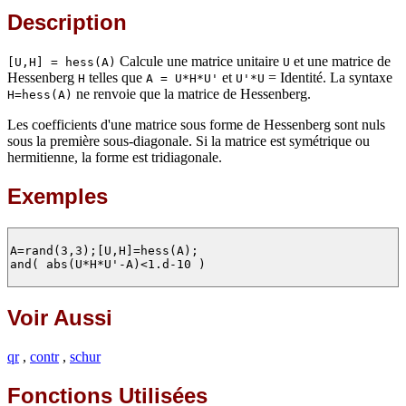
Description
Calcule une matrice unitaire
et une matrice de
[U,H] = hess(A)
U
Hessenberg
telles que
et
= Identité. La syntaxe
H
A = U*H*U'
U'*U
ne renvoie que la matrice de Hessenberg.
H=hess(A)
Les coefficients d'une matrice sous forme de Hessenberg sont nuls
sous la première sous-diagonale. Si la matrice est symétrique ou
hermitienne, la forme est tridiagonale.
Exemples
A=rand(3,3);[U,H]=hess(A);

and( abs(U*H*U'-A)<1.d-10 )

Voir Aussi
qr
,
contr
,
schur
Fonctions Utilisées