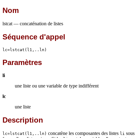
Nom
lstcat — concaténation de listes
Séquence d'appel
lc=lstcat(l1,..ln)
Paramètres
li
une liste ou une variable de type indifférent
lc
une liste
Description
concatène les composantes des listes
sous
lc=lstcat(l1,..ln)
li