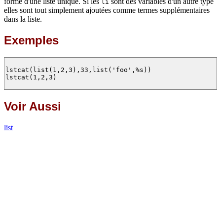
forme d'une liste unique. Si les
sont des variables d'un autre type
li
elles sont tout simplement ajoutées comme termes supplémentaires
dans la liste.
Exemples
lstcat(list(1,2,3),33,list('foo',%s))

lstcat(1,2,3)

Voir Aussi
list