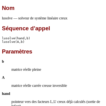
Nom
lusolve — solveur de système linéaire creux
Séquence d'appel
lusolve(hand,b)

lusolve(A,b)
Paramètres
b
matrice réelle pleine
A
matrice réelle carrée creuse inversible
hand
pointeur vers des facteurs L,U creux déjà calculés (sortie de
lufact)