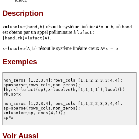
Description
résout le système linéaire
, où
x=lusolve(hand,b)
A*x = b
hand
est obtenu par un appel préliminaire à
:
lufact
.
[hand,rk]=lufact(A)
résout le système linéaire creux
x=lusolve(A,b)
A*x = b
Exemples
non_zeros=[1,2,3,4];rows_cols=[1,1;2,2;3,3;4,4];

sp=sparse(rows_cols,non_zeros);

[h,rk]=lufact(sp);x=lusolve(h,[1;1;1;1]);ludel(h)

rk,sp*x

non_zeros=[1,2,3,4];rows_cols=[1,1;2,2;3,3;4,4];

sp=sparse(rows_cols,non_zeros);

x=lusolve(sp,-ones(4,1));

sp*x

Voir Aussi