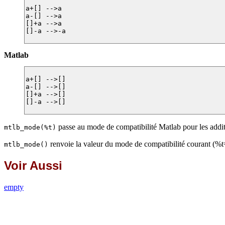
a+[] -->a

a-[] -->a

[]+a -->a

[]-a -->-a

Matlab
a+[] -->[]

a-[] -->[]

[]+a -->[]

[]-a -->[]

passe au mode de compatibilité Matlab pour les additi
mtlb_mode(%t)
renvoie la valeur du mode de compatibilité courant (%
mtlb_mode()
Voir Aussi
empty