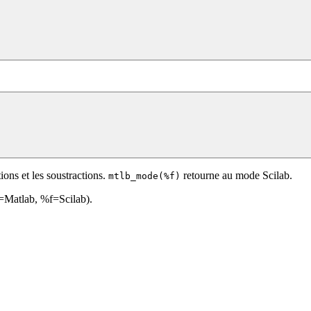
ons et les soustractions.
retourne au mode Scilab.
mtlb_mode(%f)
t=Matlab, %f=Scilab).