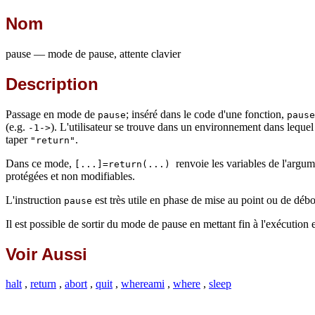
Nom
pause — mode de pause, attente clavier
Description
Passage en mode de
; inséré dans le code d'une fonction,
pause
pause
(e.g.
). L'utilisateur se trouve dans un environnement dans lequel 
-1->
taper
.
"return"
Dans ce mode,
renvoie les variables de l'argu
[...]=return(...)
protégées et non modifiables.
L'instruction
est très utile en phase de mise au point ou de déb
pause
Il est possible de sortir du mode de pause en mettant fin à l'exécution
Voir Aussi
halt
,
return
,
abort
,
quit
,
whereami
,
where
,
sleep