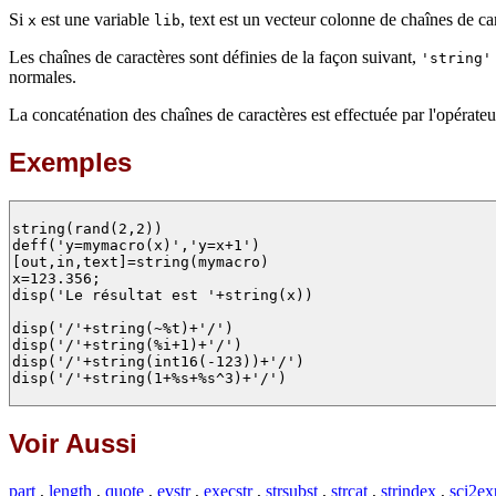
Si
est une variable
, text est un vecteur colonne de chaînes de car
x
lib
Les chaînes de caractères sont définies de la façon suivant,
'string'
normales.
La concaténation des chaînes de caractères est effectuée par l'opérate
Exemples
string(rand(2,2))

deff('y=mymacro(x)','y=x+1')

[out,in,text]=string(mymacro)

x=123.356; 

disp('Le résultat est '+string(x))

disp('/'+string(~%t)+'/')

disp('/'+string(%i+1)+'/')

disp('/'+string(int16(-123))+'/')

disp('/'+string(1+%s+%s^3)+'/')

Voir Aussi
part
,
length
,
quote
,
evstr
,
execstr
,
strsubst
,
strcat
,
strindex
,
sci2ex