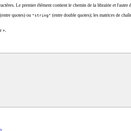
actères. Le premier élément contient le chemin de la librairie et l'autre 
(entre quotes) ou
(entre double quotes); les matrices de chaî
"string"
ur
.
+
p