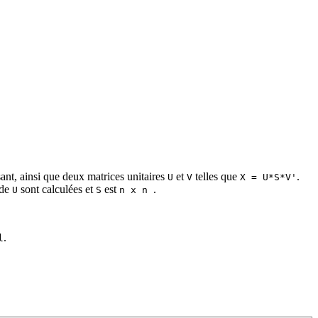
ant, ainsi que deux matrices unitaires
et
telles que
.
U
V
X = U*S*V'
 de
sont calculées et
est
.
U
S
n x n
.
l