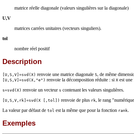
matrice réelle diagonale (valeurs singulières sur la diagonale)
U,V
matrices carrées unitaires (vecteurs singuliers).
tol
nombre réel positif
Description
renvoie une matrice diagonale
, de même dimensi
[U,S,V]=svd(X)
S
renvoie la décomposition réduite : si
est une
[U,S,V]=svd(X,"e")
X
renvoie un vecteur
contenant les valeurs singulières.
s=svd(X)
s
renvoie de plus
, le rang "numériqu
[U,S,V,rk]=svd(X [,tol])
rk
La valeur par défaut de
est la même que pour la fonction
.
tol
rank
Exemples