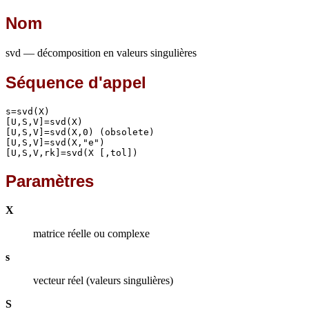
Nom
svd — décomposition en valeurs singulières
Séquence d'appel
s=svd(X)

[U,S,V]=svd(X)

[U,S,V]=svd(X,0) (obsolete)

[U,S,V]=svd(X,"e")

[U,S,V,rk]=svd(X [,tol])
Paramètres
X
matrice réelle ou complexe
s
vecteur réel (valeurs singulières)
S