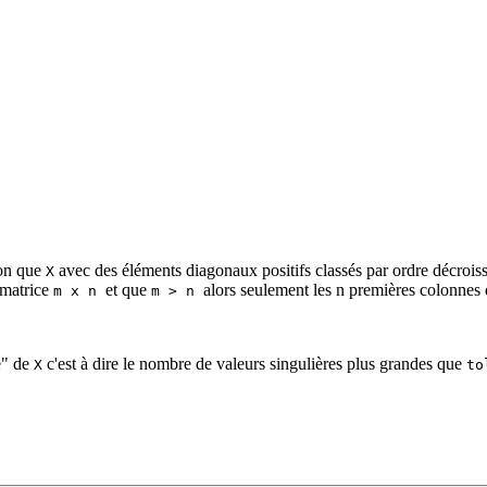
on que
avec des éléments diagonaux positifs classés par ordre décroiss
X
 matrice
et que
alors seulement les n premières colonnes
m x n
m > n
e" de
c'est à dire le nombre de valeurs singulières plus grandes que
X
to