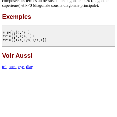
composée des termes au dessus d'une diagonale : k>0 (diagonale
supérieure) et k<0 (diagonale sous la diagonale principale).
Exemples
s=poly(0,'s');

triu([s,s;s,1])

triu([1/s,1/s;1/s,1])

Voir Aussi
tril
,
ones
,
eye
,
diag