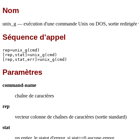
Nom
unix_g — exécution d'une commande Unix ou DOS, sortie redirigée v
Séquence d'appel
rep=unix_g(cmd)

[rep,stat]=unix_g(cmd)

[rep,stat,err]=unix_g(cmd)
Paramètres
command-name
chaîne de caractères
rep
vecteur colonne de chaînes de caractères (sortie standard)
stat
un entier, le statut d'erreur, si stat==0 aucune erreur.