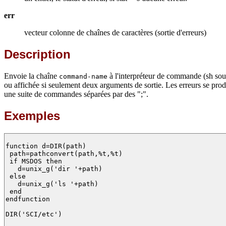
err
vecteur colonne de chaînes de caractères (sortie d'erreurs)
Description
Envoie la chaîne
à l'interpréteur de commande (sh so
command-name
ou affichée si seulement deux arguments de sortie. Les erreurs se pro
une suite de commandes séparées par des ";".
Exemples
function d=DIR(path)

 path=pathconvert(path,%t,%t)

 if MSDOS then

   d=unix_g('dir '+path)

 else

   d=unix_g('ls '+path)

 end

endfunction

DIR('SCI/etc')
